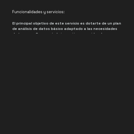
Funcionalidades y servicios:
El principal objetivo de este servicio es dotarte de un plan
de análisis de datos básico adaptado a las necesidades
de tu pyme. Conocerás la inversión requerida y las
medidas necesarias para su adopción. Además, se
priorizará tu aprendizaje en procesos para la extracción y
análisis de datos.
-Identificar aquellos datos de tu pyme que mejoren el
entendimiento de la información disponible.
-Analizar las distintas opciones de herramientas de
inteligencia artificial para explotar y visualizar los datos,
recomendando la que mejor se adapte a la situación actual
de tu pyme y la inversión necesaria para su adopción.
-Establecer información de valor a partir del tratado de
datos con algoritmos de inteligencia artificial.
-Asesorarte sobre la explotación de los datos a través de la
herramienta elegida.
-Opcionalmente, podrá asesorarte sobre los procesos de